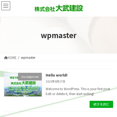
コ
ナ
ン
ビ
テ
ゲ
ン
ー
ツ
シ
へ
ョ
wpmaster
ス
ン
キ
に
ッ
移
プ
動
HOME
wpmaster
Hello world!
Uncategorized
2025年8月27日
Welcome to WordPress. This is your first post.
Edit or delete it, then start writing!
続きを読む